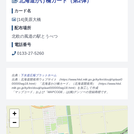
北海道かけ橋カード（第2弾）
カード名
[14]
美原大橋
配布場所
北欧の風道の駅とうべつ
電話番号
0133-27-5260
出典：
下水道広報プラットホーム
出典：北海道開発局ウェブサイト （https://www.hkd.mlit.go.jp/ky/kn/dou
iji/splaat0
00000wg18.html） 「北海道かけ橋カード」（北海道開発局） （https://www.hkd.
mlit.go.jp/ky/kn/dou
iji/splaat000000wg18.html）を加工して作成
「マップコード」および「MAPCODE」は(株)デンソーの登録商標です。
+
−