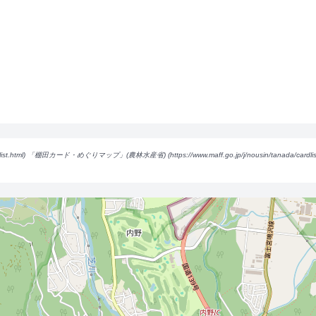
list.html) 「棚田カード・めぐりマップ」(農林水産省) (https://www.maff.go.jp/j/nousin/tanada/card
l