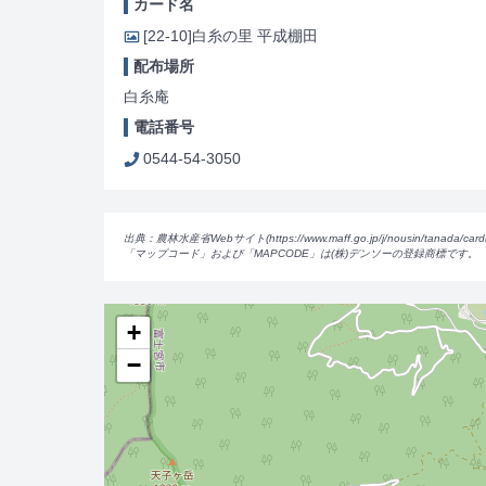
カード名
[22-10]
白糸の里 平成棚田
配布場所
白糸庵
電話番号
0544-54-3050
出典：農林水産省Webサイト(https://www.maff.go.jp/j/nousin/tanada/card
「マップコード」および「MAPCODE」は(株)デンソーの登録商標です。
+
−