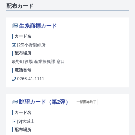
配布カード
生糸商標カード
カード名
[25]
小野製絲所
配布場所
辰野町役場 産業振興課 窓口
電話番号
0266-41-1111
眺望カード（第2弾）
一部配布終了
カード名
[9]
大城山
配布場所