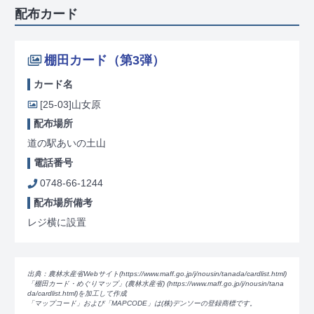
配布カード
棚田カード（第3弾）
カード名
[25-03]
山女原
配布場所
道の駅あいの土山
電話番号
0748-66-1244
配布場所備考
レジ横に設置
出典：農林水産省Webサイト(https://www.maff.go.jp/j/nousin/tanada/card
list.html)
「棚田カード・めぐりマップ」(農林水産省) (https://www.maff.go.jp/j/nousin/tana
da/card
list.html)を加工して作成
「マップコード」および「MAPCODE」は(株)デンソーの登録商標です。