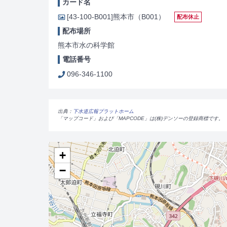
カード名
[43-100-B001]
熊本市（B001）
配布休止
配布場所
熊本市水の科学館
電話番号
096-346-1100
出典：
下水道広報プラットホーム
「マップコード」および「MAPCODE」は(株)デンソーの登録商標です。
+
−