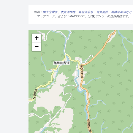
出典：
国土交通省、水資源機構、各都道府県、電力会社、農林水産省など
「マップコード」および「MAPCODE」は(株)デンソーの登録商標です。
+
−