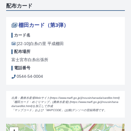
配布カード
棚田カード（第3弾）
カード名
[22-10]
白糸の里 平成棚田
配布場所
富士宮市白糸出張所
電話番号
0544-54-0004
出典：農林水産省Webサイト(https://www.maff.go.jp/j/nousin/tanada/card
list.html)
「棚田カード・めぐりマップ」(農林水産省) (https://www.maff.go.jp/j/nousin/tana
da/card
list.html)を加工して作成
「マップコード」および「MAPCODE」は(株)デンソーの登録商標です。