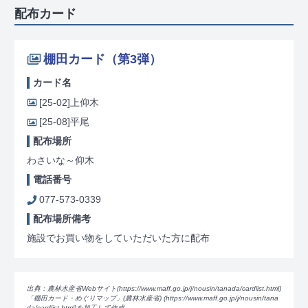
配布カード
棚田カード（第3弾）
カード名
[25-02]
上仰木
[25-08]
平尾
配布場所
わさいな～仰木
電話番号
077-573-0339
配布場所備考
施設でお買い物をしていただいた方に配布
出典：農林水産省Webサイト(https://www.maff.go.jp/j/nousin/tanada/card
list.html)
「棚田カード・めぐりマップ」(農林水産省) (https://www.maff.go.jp/j/nousin/tana
da/card
list.html)を加工して作成