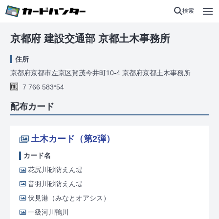
検索
京都府 建設交通部 京都土木事務所
住所
京都府京都市左京区賀茂今井町10-4 京都府京都土木事務所
7 766 583*54
配布カード
土木カード（第2弾）
カード名
花尻川砂防えん堤
音羽川砂防えん堤
伏見港（みなとオアシス）
一級河川鴨川