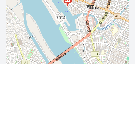
Leaflet
| ©
OpenStreetMap
contributors