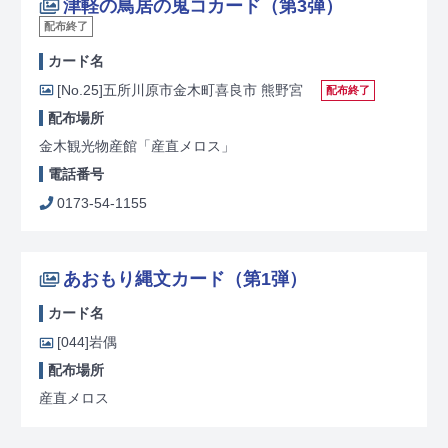
津軽の鳥居の鬼コカード（第3弾）
配布終了
カード名
[No.25]
五所川原市金木町喜良市 熊野宮
配布終了
配布場所
金木観光物産館「産直メロス」
電話番号
0173-54-1155
あおもり縄文カード（第1弾）
カード名
[044]
岩偶
配布場所
産直メロス