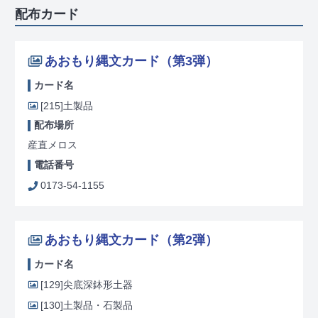
配布カード
あおもり縄文カード（第3弾）
カード名
[215]
土製品
配布場所
産直メロス
電話番号
0173-54-1155
あおもり縄文カード（第2弾）
カード名
[129]
尖底深鉢形土器
[130]
土製品・石製品