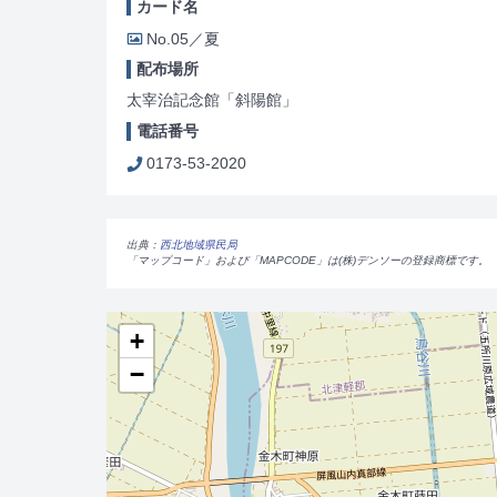
カード名
No.05／夏
配布場所
太宰治記念館「斜陽館」
電話番号
0173-53-2020
出典：
西北地域県民局
「マップコード」および「MAPCODE」は(株)デンソーの登録商標です。
+
−