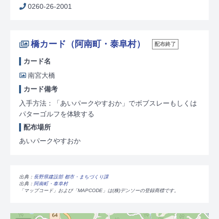
0260-26-2001
橋カード（阿南町・泰阜村）
配布終了
カード名
南宮大橋
カード備考
入手方法：「あいパークやすおか」でボブスレーもしくは
パターゴルフを体験する
配布場所
あいパークやすおか
出典：
長野県建設部 都市・まちづくり課
出典：
阿南町・泰阜村
「マップコード」および「MAPCODE」は(株)デンソーの登録商標です。