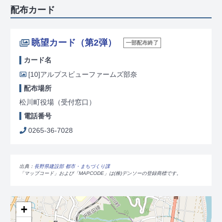
配布カード
眺望カード（第2弾）
一部配布終了
カード名
[10]
アルプスビューファームズ部奈
配布場所
松川町役場（受付窓口）
電話番号
0265-36-7028
出典：
長野県建設部 都市・まちづくり課
「マップコード」および「MAPCODE」は(株)デンソーの登録商標です。
+