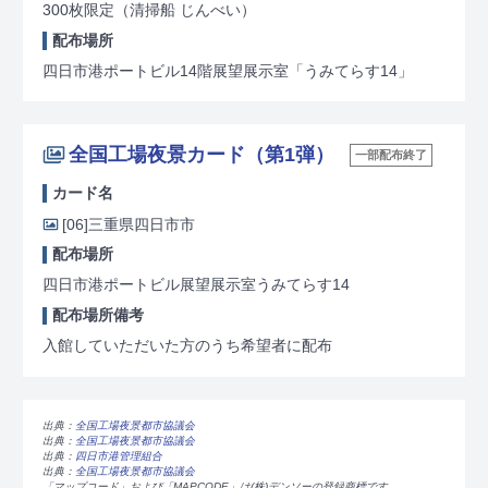
300枚限定
（清掃船 じんべい）
配布場所
四日市港ポートビル14階展望展示室「うみてらす14」
全国工場夜景カード（第1弾）
一部配布終了
カード名
[06]
三重県四日市市
配布場所
四日市港ポートビル展望展示室うみてらす14
配布場所備考
入館していただいた方のうち希望者に配布
出典：
全国工場夜景都市協議会
出典：
全国工場夜景都市協議会
出典：
四日市港管理組合
出典：
全国工場夜景都市協議会
「マップコード」および「MAPCODE」は(株)デンソーの登録商標です。