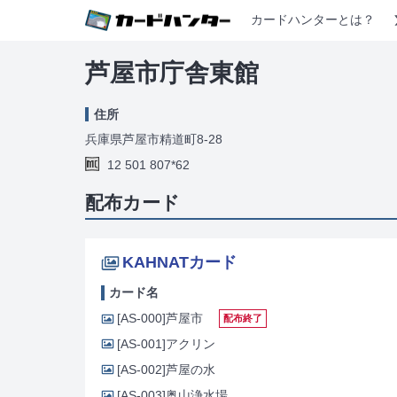
カードハンターとは？
芦屋市庁舎東館
住所
兵庫県芦屋市精道町8-28
12 501 807*62
配布カード
KAHNATカード
カード名
[AS-000]
芦屋市
配布終了
[AS-001]
アクリン
[AS-002]
芦屋の水
[AS-003]
奥山浄水場