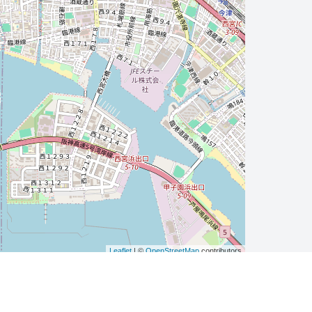
Leaflet
| ©
OpenStreetMap
contributors