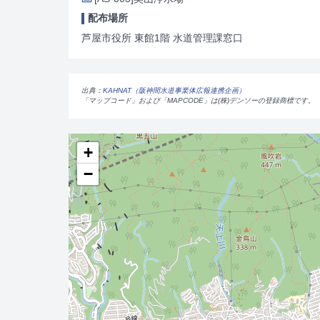
配布場所
芦屋市役所 東館1階 水道管理課窓口
出典：
KAHNAT（阪神間水道事業体広報連携企画）
「マップコード」および「MAPCODE」は(株)デンソーの登録商標です。
+
−