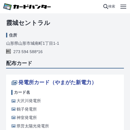
検索
霞城セントラル
住所
山形県山形市城南町1丁目1-1
273 594 588*16
配布カード
発電所カード（やまがた新電力）
カード名
大沢川発電所
鶴子発電所
神室発電所
県営太陽光発電所