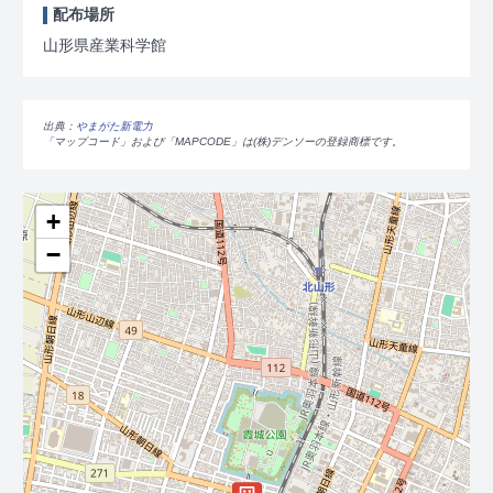
配布場所
山形県産業科学館
出典：
やまがた新電力
「マップコード」および「MAPCODE」は(株)デンソーの登録商標です。
+
−