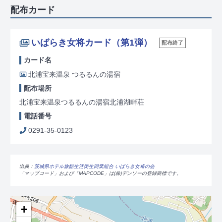
配布カード
いばらき女将カード（第1弾）
配布終了
カード名
北浦宝来温泉 つるるんの湯宿
配布場所
北浦宝来温泉つるるんの湯宿北浦湖畔荘
電話番号
0291-35-0123
出典：
茨城県ホテル旅館生活衛生同業組合 いばらき女将の会
「マップコード」および「MAPCODE」は(株)デンソーの登録商標です。
+