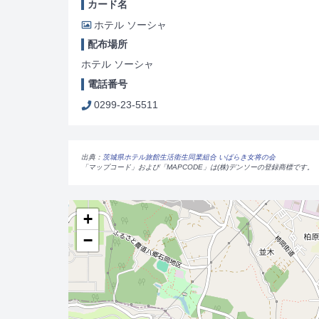
カード名
ホテル ソーシャ
配布場所
ホテル ソーシャ
電話番号
0299-23-5511
出典：
茨城県ホテル旅館生活衛生同業組合 いばらき女将の会
「マップコード」および「MAPCODE」は(株)デンソーの登録商標です。
+
−