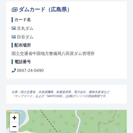
ダムカード（広島県）
カード名
京丸ダム
目谷ダム
配布場所
国土交通省中国地方整備局八田原ダム管理所
電話番号
0847-24-0490
出典：
国土交通省、水資源機構、各都道府県、電力会社、農林水産省など
「マップコード」および「MAPCODE」は(株)デンソーの登録商標です。
+
−