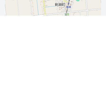
Leaflet
| ©
OpenStreetMap
contributors