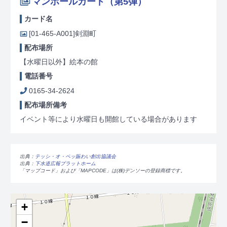
マンホールカード（第5弾）
カード名
[01-465-A001]
剣淵町
配布場所
【水曜日以外】絵本の館
電話番号
0165-34-2624
配布場所備考
イベント等により水曜日も開館している場合があります
出典：
テッシ・オ・ペッ賑わい創出協議会
出典：
下水道広報プラットホーム
「マップコード」および「MAPCODE」は(株)デンソーの登録商標です。
+
−