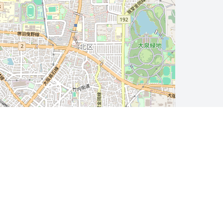
Leaflet
| ©
OpenStreetMap
contributors