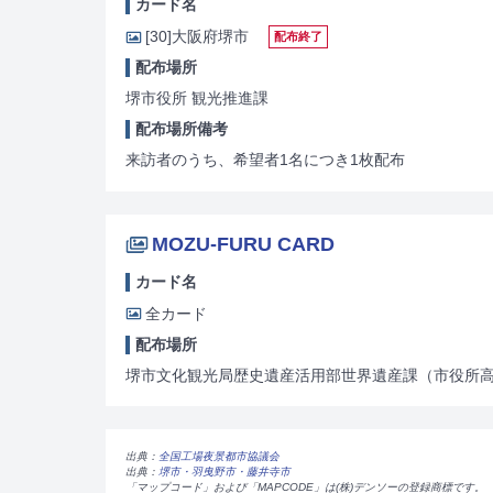
カード名
[30]
大阪府堺市
配布終了
配布場所
堺市役所 観光推進課
配布場所備考
来訪者のうち、希望者1名につき1枚配布
MOZU-FURU CARD
カード名
全カード
配布場所
堺市文化観光局歴史遺産活用部世界遺産課（市役所高
出典：
全国工場夜景都市協議会
出典：
堺市・羽曳野市・藤井寺市
「マップコード」および「MAPCODE」は(株)デンソーの登録商標です。