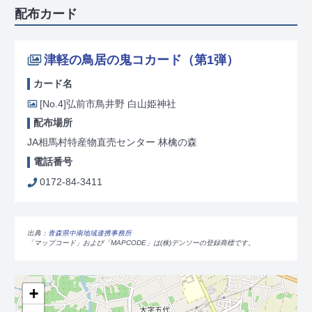
配布カード
津軽の鳥居の鬼コカード（第1弾）
カード名
[No.4]
弘前市鳥井野 白山姫神社
配布場所
JA相馬村特産物直売センター 林檎の森
電話番号
0172-84-3411
出典：
青森県中南地域連携事務所
「マップコード」および「MAPCODE」は(株)デンソーの登録商標です。
+