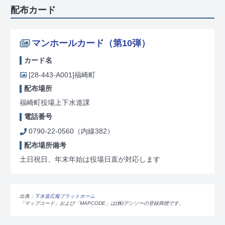
配布カード
マンホールカード（第10弾）
カード名
[28-443-A001]
福崎町
配布場所
福崎町役場上下水道課
電話番号
0790-22-0560（内線382）
配布場所備考
土日祝日、年末年始は役場日直が対応します
出典：
下水道広報プラットホーム
「マップコード」および「MAPCODE」は(株)デンソーの登録商標です。