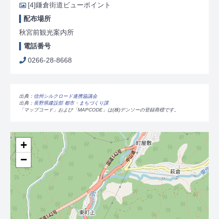
[4]
鎌倉街道ビューポイント
配布場所
秋宮前観光案内所
電話番号
0266-28-8668
出典：
信州シルクロード連携協議会
出典：
長野県建設部 都市・まちづくり課
「マップコード」および「MAPCODE」は(株)デンソーの登録商標です。
+
−