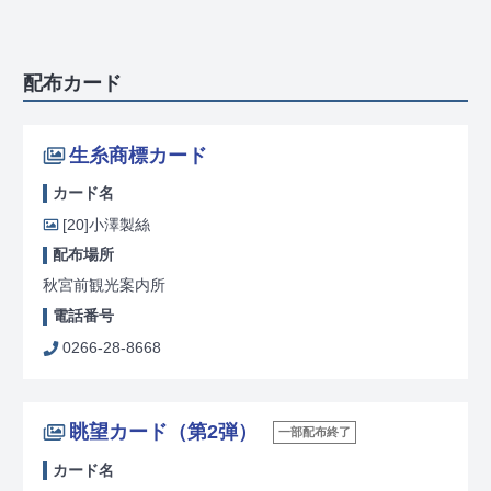
配布カード
生糸商標カード
カード名
[20]
小澤製絲
配布場所
秋宮前観光案内所
電話番号
0266-28-8668
眺望カード（第2弾）
一部配布終了
カード名