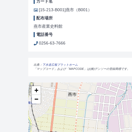
カード名
[15-213-B001]
燕市（B001）
配布場所
燕市産業史料館
電話番号
0256-63-7666
出典：
下水道広報プラットホーム
「マップコード」および「MAPCODE」は(株)デンソーの登録商標です。
+
−