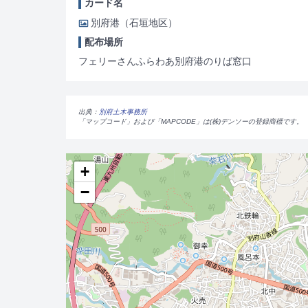
カード名
別府港（石垣地区）
配布場所
フェリーさんふらわあ別府港のりば窓口
出典：
別府土木事務所
「マップコード」および「MAPCODE」は(株)デンソーの登録商標です。
+
−