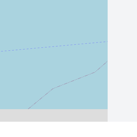
Leaflet
| ©
OpenStreetMap
contributors