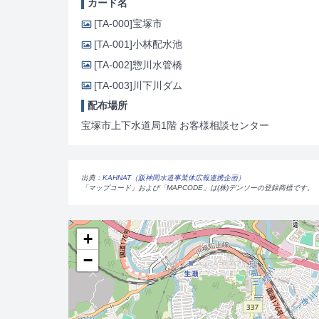
カード名
[TA-000]
宝塚市
[TA-001]
小林配水池
[TA-002]
惣川水管橋
[TA-003]
川下川ダム
配布場所
宝塚市上下水道局1階 お客様相談センター
出典：
KAHNAT（阪神間水道事業体広報連携企画）
「マップコード」および「MAPCODE」は(株)デンソーの登録商標です。
+
−