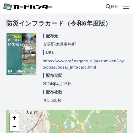
検索
防災インフラカード（令和6年度版）
配布元
安曇野建設事務所
URL
https://www.pref.nagano.lg.jp/azumiken/jigy
o/bosai/bosai_infracard.html
配布期間
2024年4月15日
～
配布枚数
各1,500枚
+
−