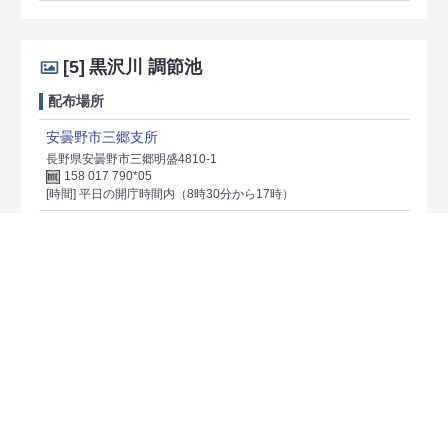
[5]
黒沢川 調節池
配布場所
安曇野市三郷支所
長野県安曇野市三郷明盛4810-1
158 017 790*05
[時間] 平日の開庁時間内（8時30分から17時）
[6]
高松沢 遊砂地
配布場所
安曇野市役所（建設整備課）
長野県安曇野市豊科6000番地
158 199 062*82
[時間] 平日の開庁時間内（8時30分から17時）