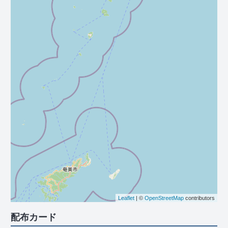
Leaflet
| ©
OpenStreetMap
contributors
配布カード