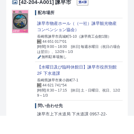
[42-204-A001]
諫早市
第4弾
配布場所
諫早市物産ホール（（一社）諫早観光物産
コンベンション協会）
長崎県諫早市高城町5-10（諫早商工会館1階）
44 651 017*01
[時間] 9:00～18:00
[休日] 毎週水曜日（祝日の場合
は翌日）、12/29～1/3
無料駐車場無し
【水曜日及び臨時休館日】諫早市役所別館
2F 下水道課
長崎県諫早市東小路町7-1
44 621 741*54
[時間] 8:30～17:15
[休日] 土・日曜日、祝日、12/2
9～1/3
問い合わせ先
諫早市上下水道局 下水道課 0957-22-
1500（代表） 0957-22-2635（直通）