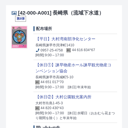
[42-000-A001]
長崎県（流域下水道）
第8弾
配布場所
【平日】大村湾南部浄化センター
長崎県諫早市貝津町1410
0957-25-4758
44 616 834*67
[時間] 9:00～17:00
【休日①】諫早物産ホール諫早観光物産コ
ンベンション協会
長崎県諫早市高城町5-10
44 651 017*70
[時間] 9:00～17:00
[休日] 年末年始
【休日②】大村公園観光案内所
大村市玖島1-45-3
44 820 430*43
[時間] 9:00～17:00
[休日] 水曜日（おおむら花まつ
り期間を除く）と年末年始
問い合わせ先