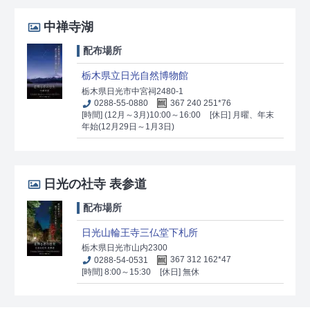
中禅寺湖
配布場所
栃木県立日光自然博物館
栃木県日光市中宮祠2480-1
0288-55-0880
367 240 251*76
[時間] (12月～3月)10:00～16:00
[休日] 月曜、年末
年始(12月29日～1月3日)
日光の社寺 表参道
配布場所
日光山輪王寺三仏堂下札所
栃木県日光市山内2300
0288-54-0531
367 312 162*47
[時間] 8:00～15:30
[休日] 無休