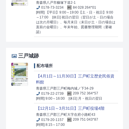
青森県八戸市糠塚下道2-1
0178-73-3234
84 028 264*01
[時間] 【平日】9:00～19:00【土・日・祝日】9:00
～17:00
[休日] 祝日の翌日（翌日が土・日の場合
は次の月曜日）、毎月末日（末日が土・日の場合は
直前の金曜日）、年末年始、図書整理期間（要確
認）
三戸城跡
配布場所
【4月1日～11月30日】三戸町立歴史民俗資
料館
青森県三戸郡三戸町梅内城ノ下34-29
0179-22-2739
209 752 364*57
[時間] 9:00～16:00
[休日] 月・祝日の翌日
【12月1日～3月31日】三戸町役場4階
青森県三戸郡三戸町大字在府小路町43
0179-20-1157
209 751 043*87
[時間] 8:15～17:00