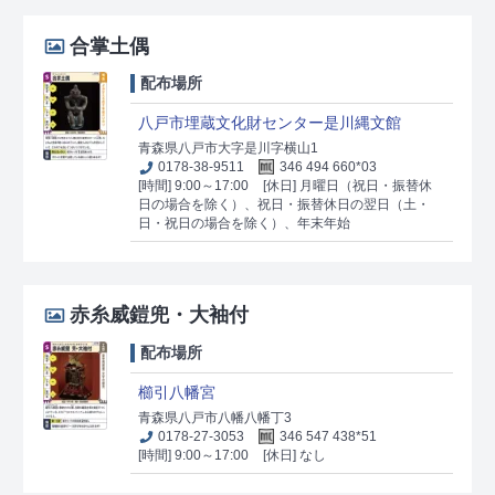
合掌土偶
配布場所
八戸市埋蔵文化財センター是川縄文館
青森県八戸市大字是川字横山1
0178-38-9511
346 494 660*03
[時間] 9:00～17:00
[休日] 月曜日（祝日・振替休
日の場合を除く）、祝日・振替休日の翌日（土・
日・祝日の場合を除く）、年末年始
赤糸威鎧兜・大袖付
配布場所
櫛引八幡宮
青森県八戸市八幡八幡丁3
0178-27-3053
346 547 438*51
[時間] 9:00～17:00
[休日] なし