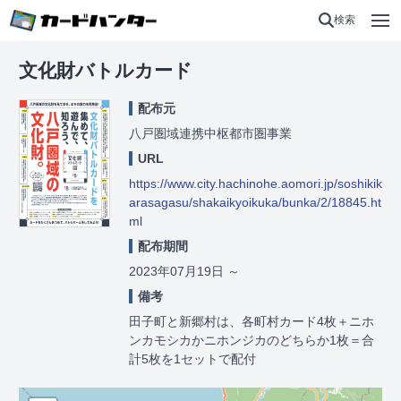
検索
文化財バトルカード
配布元
八戸圏域連携中枢都市圏事業
URL
https://www.city.hachinohe.aomori.jp/soshikik
arasagasu/shakaikyoikuka/bunka/2/18845.ht
ml
配布期間
2023年07月19日
～
備考
田子町と新郷村は、各町村カード4枚＋ニホ
ンカモシカかニホンジカのどちらか1枚＝合
計5枚を1セットで配付