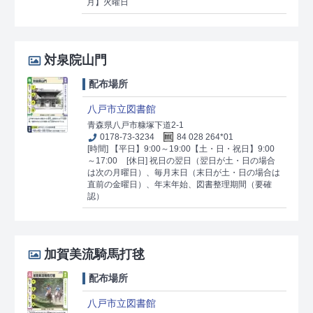
月】火曜日
対泉院山門
配布場所
八戸市立図書館
青森県八戸市糠塚下道2-1
0178-73-3234
84 028 264*01
[時間] 【平日】9:00～19:00【土・日・祝日】9:00
～17:00
[休日] 祝日の翌日（翌日が土・日の場合
は次の月曜日）、毎月末日（末日が土・日の場合は
直前の金曜日）、年末年始、図書整理期間（要確
認）
加賀美流騎馬打毬
配布場所
八戸市立図書館