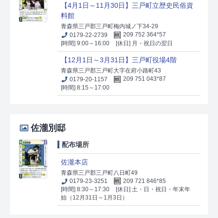
【4月1日～11月30日】三戸町立歴史民俗資
料館
青森県三戸郡三戸町梅内城ノ下34-29
0179-22-2739
209 752 364*57
[時間] 9:00～16:00
[休日] 月・祝日の翌日
【12月1日～3月31日】三戸町役場4階
青森県三戸郡三戸町大字在府小路町43
0179-20-1157
209 751 043*87
[時間] 8:15～17:00
佐瀧別邸
配布場所
佐瀧本店
青森県三戸郡三戸町八日町49
0179-23-3251
209 721 846*85
[時間] 8:30～17:30
[休日] 土・日・祝日・年末年
始（12月31日～1月3日）