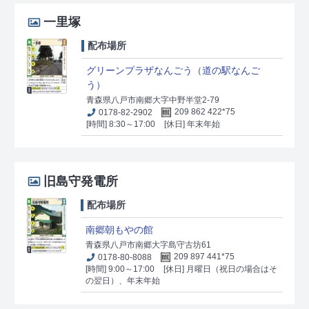
一里塚
配布場所
グリーンプラザなんごう（道の駅なんご
う）
青森県八戸市南郷大字中野半堂2-79
0178-82-2902
209 862 422*75
[時間] 8:30～17:00
[休日] 年末年始
旧島守発電所
配布場所
南郷朝もやの館
青森県八戸市南郷大字島守古坊61
0178-80-8088
209 897 441*75
[時間] 9:00～17:00
[休日] 月曜日（祝日の場合はそ
の翌日）、年末年始