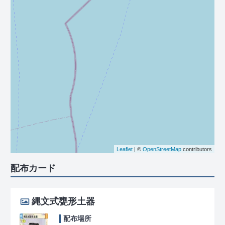
Leaflet
| ©
OpenStreetMap
contributors
配布カード
縄文式甕形土器
配布場所