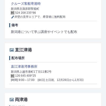
クルーズ客船寄港時
新潟県北蒲原郡聖籠町
524 208 235*86
岸壁の見学エリアで、希望者に無料配布
備考
新潟港について学ぶ講座やイベントでも配布
直江津港
配布場所
直江津港湾事務所
新潟県上越市港町1丁目11番2号
126 645 409*25
[時間] 9:00～17:00
[休日] 土日祝、12月28日から1月3日
両津港