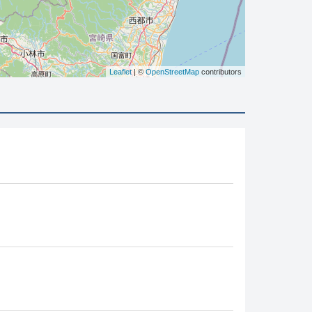
Leaflet
| ©
OpenStreetMap
contributors