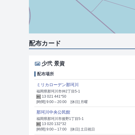
配布カード
少弐 景資
配布場所
ミリカローデン那珂川
福岡県那珂川市仲2丁目5-1
13 021 441*50
[時間] 9:00～20:00
[休日] 月曜
那珂川中央公民館
福岡県那珂川市後野1丁目5-1
13 020 132*32
[時間] 9:00～17:00
[休日] 土日祝日