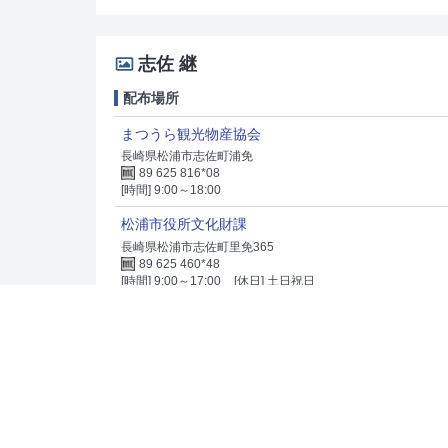
志佐 継
配布場所
まつうら観光物産協会
長崎県松浦市志佐町浦免
89 625 816*08
[時間] 9:00～18:00
松浦市役所文化財課
長崎県松浦市志佐町里免365
89 625 460*48
[時間] 9:00～17:00
[休日] 土日祝日
竹崎 季長
配布場所
宇城市役所文化スポーツ課