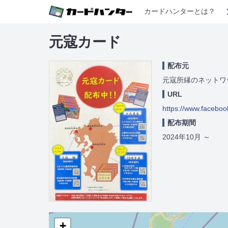
カードハンターとは？
元寇カード
配布元
元寇所縁のネットワ
URL
https://www.facebo
配布期間
2024年10月
～
+