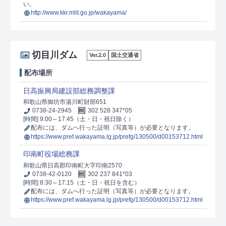
い。
http://www.kkr.mlit.go.jp/wakayama/
切目川ダム
Ver.2.0
国土交通省
配布場所
日高振興局建設部総務調整課
和歌山県御坊市湯川町財部651
0738-24-2945
302 528 347*05
[時間] 9:00～17:45（土・日・祝日除く）
配布には、ダムへ行った証明（写真等）が必要となります。
https://www.pref.wakayama.lg.jp/prefg/130500/d00153712.html
印南町役場総務課
和歌山県日高郡印南町大字印南2570
0738-42-0120
302 237 841*03
[時間] 8:30～17:15（土・日・祝日を含む）
配布には、ダムへ行った証明（写真等）が必要となります。
https://www.pref.wakayama.lg.jp/prefg/130500/d00153712.html