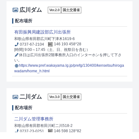
広川ダム
Ver.2.0
国土交通省
配布場所
有田振興局建設部広川出張所
和歌山県有田郡広川町下津木1619-6
0737-67-2104
146 193 458*28
[時間] 9:00～17:45（土、日、祝祭日を含む）
休日は広川出張所2階事務所入口のインターホンを押して下さ
い。
https://www.pref.wakayama.lg.jp/prefg/130400/kensetsu/hiroga
wadam/home_h.html
二川ダム
Ver.3.0
国土交通省
配布場所
二川ダム管理事務所
和歌山県有田郡有田川町二川518-2
0737-23-0251
146 598 128*82
[時間] 9:00～17:45（土、日、祝祭日を含む）