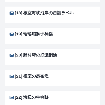
[18]
根室海峡沿岸の缶詰ラベル
[19]
珸瑤瑁獅子神楽
[20]
野村湾の打瀬網漁
[21]
根室の昆布漁
[22]
海辺の牛舎跡