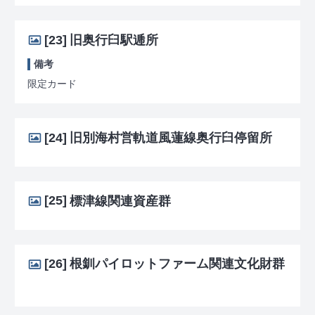
[23]
旧奥行臼駅逓所
備考
限定カード
[24]
旧別海村営軌道風蓮線奥行臼停留所
[25]
標津線関連資産群
[26]
根釧パイロットファーム関連文化財群