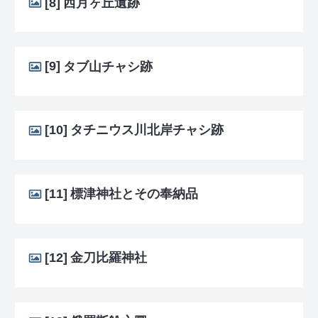
[8]
西月ヶ丘遺跡
[9]
タブ山チャシ跡
[10]
タチニウス川北岸チャシ跡
[11]
標津神社とその奉納品
[12]
金刀比羅神社