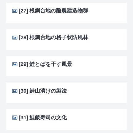
[27]
根釧台地の酪農建造物群
[28]
根釧台地の格子状防風林
[29]
鮭とばを干す風景
[30]
鮭山漬けの製法
[31]
鮭飯寿司の文化