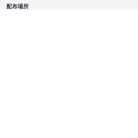
配布場所
ヒッサン（株）笹谷商店
北海道標津郡標津町字忠類40-1
0153-84-2111
658 506 441*71
[時間] 9:00～17:00
[休日] 土曜日・日曜日
[配布カード] 限定カード以外の30種類
野付半島ネイチャーセンター レストラン
NOTSUKE
北海道野付郡別海町野付63
0153-82-1270
941 610 500*70
[休日] 不定休、冬季休業あり
[配布カード] 限定カード以外の30種類