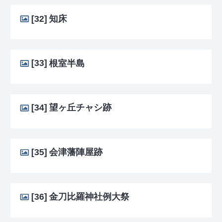
[32]
知床
[33]
根室半島
[34]
望ヶ丘チャシ跡
[35]
会津藩陣屋跡
[36]
金刀比羅神社例大祭