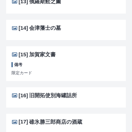
[13]
俄羅斯舩之圖
[14]
会津藩士の墓
[15]
加賀家文書
備考
限定カード
[16]
旧開拓使別海罐詰所
[17]
碓氷勝三郎商店の酒蔵