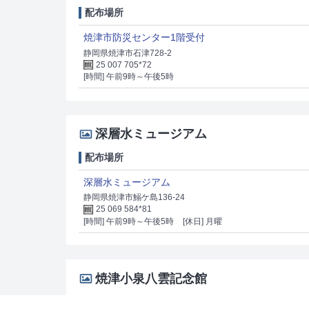
配布場所
焼津市防災センター1階受付
静岡県焼津市石津728-2
25 007 705*72
[時間] 午前9時～午後5時
深層水ミュージアム
配布場所
深層水ミュージアム
静岡県焼津市鰯ケ島136-24
25 069 584*81
[時間] 午前9時～午後5時
[休日] 月曜
焼津小泉八雲記念館
配布場所