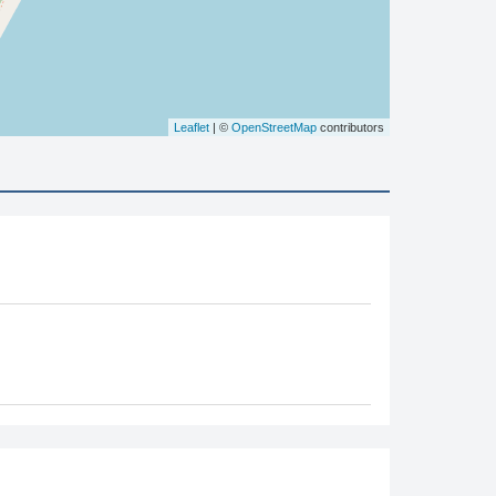
Leaflet
| ©
OpenStreetMap
contributors