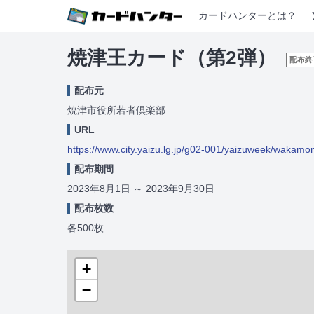
カードハンターとは？
焼津王カード（第2弾）
配布終
配布元
焼津市役所若者倶楽部
URL
https://www.city.yaizu.lg.jp/g02-001/yaizuweek/waka
配布期間
2023年8月1日
～
2023年9月30日
配布枚数
各500枚
+
−