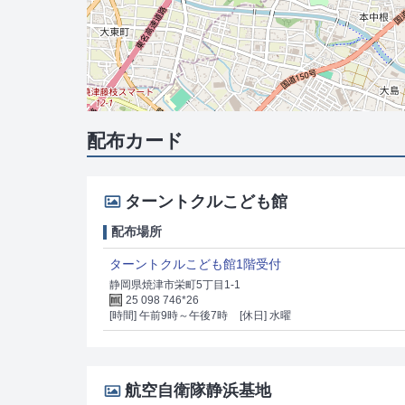
配布カード
ターントクルこども館
配布場所
ターントクルこども館1階受付
静岡県焼津市栄町5丁目1-1
25 098 746*26
[時間] 午前9時～午後7時
[休日] 水曜
航空自衛隊静浜基地