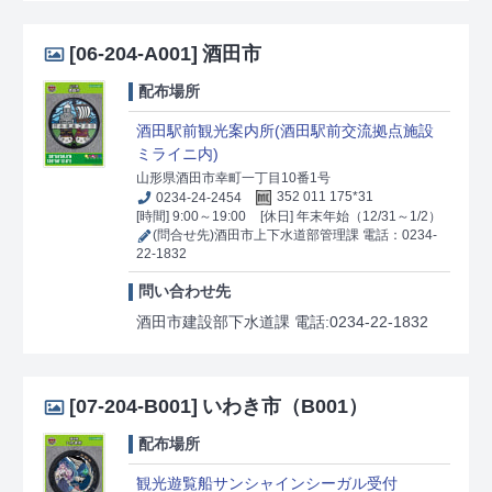
[06-204-A001]
酒田市
配布場所
酒田駅前観光案内所(酒田駅前交流拠点施設
ミライニ内)
山形県酒田市幸町一丁目10番1号
0234-24-2454
352 011 175*31
[時間] 9:00～19:00
[休日] 年末年始（12/31～1/2）
(問合せ先)酒田市上下水道部管理課 電話：0234-
22-1832
問い合わせ先
酒田市建設部下水道課 電話:0234-22-1832
[07-204-B001]
いわき市（B001）
配布場所
観光遊覧船サンシャインシーガル受付