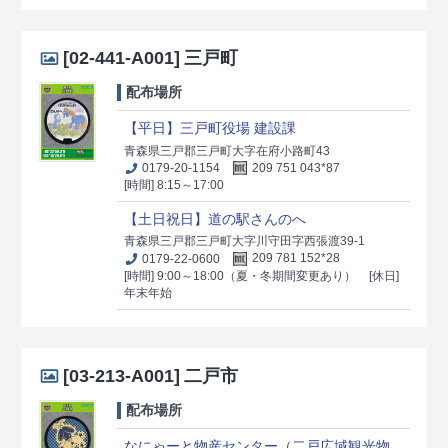
[02-441-A001]
三戸町
配布場所
【平日】三戸町役場 建設課
青森県三戸郡三戸町大字在府小路町43
0179-20-1154
209 751 043*87
[時間] 8:15～17:00
【土日祝日】道の駅さんのへ
青森県三戸郡三戸町大字川守田字西張渡39-1
0179-22-0600
209 781 152*28
[時間] 9:00～18:00（夏・冬期間変更あり）
[休日]
年末年始
[03-213-A001]
二戸市
配布場所
なにゃーと物産センター（二戸広域観光物