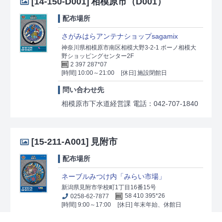
[14-150-D001]
相模原市（D001）
配布場所
さがみはらアンテナショップsagamix
神奈川県相模原市南区相模大野3-2-1 ボーノ相模大
野ショッピングセンター2F
2 397 287*07
[時間] 10:00～21:00
[休日] 施設閉館日
問い合わせ先
相模原市下水道経営課 電話：042-707-1840
[15-211-A001]
見附市
配布場所
ネーブルみつけ内「みらい市場」
新潟県見附市学校町1丁目16番15号
0258-62-7877
58 410 395*26
[時間] 9:00～17:00
[休日] 年末年始、休館日
問い合わせ先