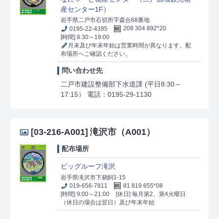
産センター1F）
岩手県二戸市石切所字森合68番地
0195-22-4395
209 304 892*20
[時間] 8:30～19:00
月末及び年末年始は営業時間が異なります。配
布場所へご確認ください。
問い合わせ先
二戸市建設整備部下水道課 (平日8:30～
17:15） 電話：0195-29-1130
[03-216-A001]
滝沢市（A001）
配布場所
ビッグルーフ滝沢
岩手県滝沢市下鵜飼1-15
019-656-7811
81 819 655*08
[時間] 9:00～21:00
[休日] 毎月第2、第4火曜日
（休日の場合は翌日）及び年末年始