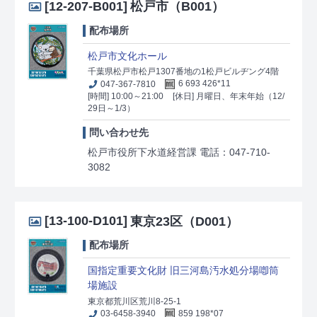
[12-207-B001]
松戸市（B001）
配布場所
松戸市文化ホール
千葉県松戸市松戸1307番地の1松戸ビルヂング4階
047-367-7810
6 693 426*11
[時間] 10:00～21:00
[休日] 月曜日、年末年始（12/
29日～1/3）
問い合わせ先
松戸市役所下水道経営課 電話：047-710-
3082
[13-100-D101]
東京23区（D001）
配布場所
国指定重要文化財 旧三河島汚水処分場喞筒
場施設
東京都荒川区荒川8-25-1
03-6458-3940
859 198*07