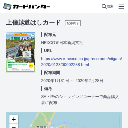
検索
上信越道はしカード
配布終了
配布元
NEXCO東日本新潟支社
URL
https://www.e-nexco.co.jp/pressroom/niigata/
2020/0123/00002258.html
配布期間
2020年1月31日
～
2020年2月28日
備考
SA・PAのショッピングコーナーで商品購入
者に配布
+
−