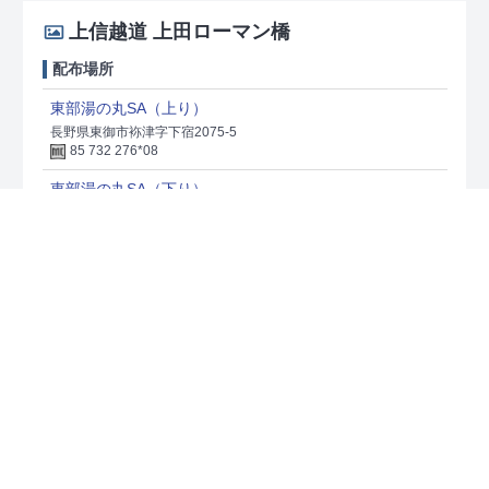
上信越道 上田ローマン橋
配布場所
東部湯の丸SA（上り）
長野県東御市袮津字下宿2075-5
85 732 276*08
東部湯の丸SA（下り）
長野県東御市祢津1853-1
85 731 119*68
上信越道 碓氷橋
配布場所
横川SA（上り）
群馬県安中市松井田町横川井戸入917
292 629 576*56
横川SA（下り）