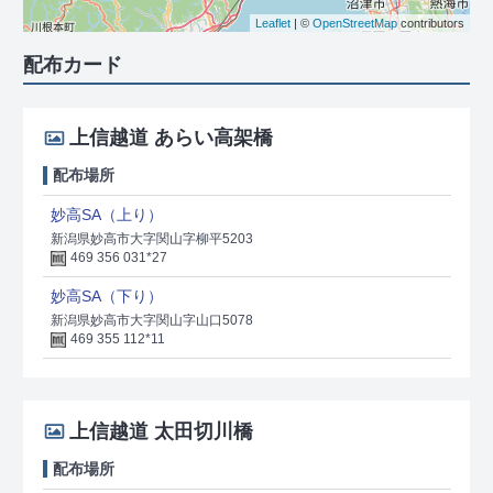
Leaflet
| ©
OpenStreetMap
contributors
配布カード
上信越道 あらい高架橋
配布場所
妙高SA（上り）
新潟県妙高市大字関山字柳平5203
469 356 031*27
妙高SA（下り）
新潟県妙高市大字関山字山口5078
469 355 112*11
上信越道 太田切川橋
配布場所