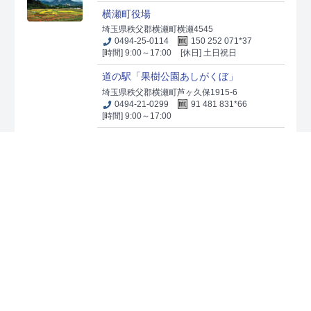
横瀬町役場
埼玉県秩父郡横瀬町横瀬4545
0494-25-0114
150 252 071*37
[時間] 9:00～17:00
[休日] 土日祝日
道の駅「果樹公園あしがくぼ」
埼玉県秩父郡横瀬町芦ヶ久保1915-6
0494-21-0299
91 481 831*66
[時間] 9:00～17:00
横瀬町ブコーさん観光案内所
埼玉県秩父郡横瀬町芦ヶ久保159
0494-25-0450
91 481 826*30
[時間] 9:00～17:00
出典：
農林水産省農村振興局農村政策部地域振興課
「マップコード」および「MAPCODE」は(株)デンソーの登録商標です。
免責事項・著作権・リンク
お問い合わせ
プライバシーポリシー