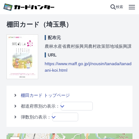
検索
棚田カード（埼玉県）
配布元
農林水産省農村振興局農村政策部地域振興課
URL
https://www.maff.go.jp/j/nousin/tanada/tanad
ani-koi.html
棚田カード トップページ
都道府県別の表示：
弾数別の表示：