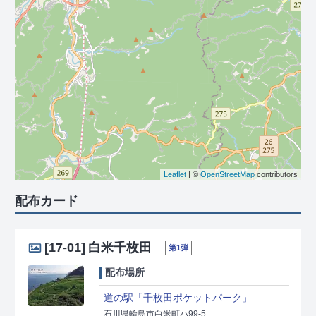
Leaflet
| ©
OpenStreetMap
contributors
配布カード
[17-01]
白米千枚田
第1弾
配布場所
道の駅「千枚田ポケットパーク」
石川県輪島市白米町ハ99-5