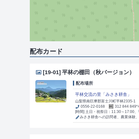
配布カード
[19-01]
平林の棚田（秋バージョン）
配布場所
平林交流の里「みさき耕舎」
山梨県南巨摩郡富士川町平林2335-1
0556-22-0168
312 844 849*
[時間] 土日・祝祭日：11:30～17:00、平
みさき耕舎への訪問者、農業体験