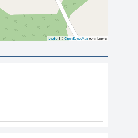
Leaflet
| ©
OpenStreetMap
contributors