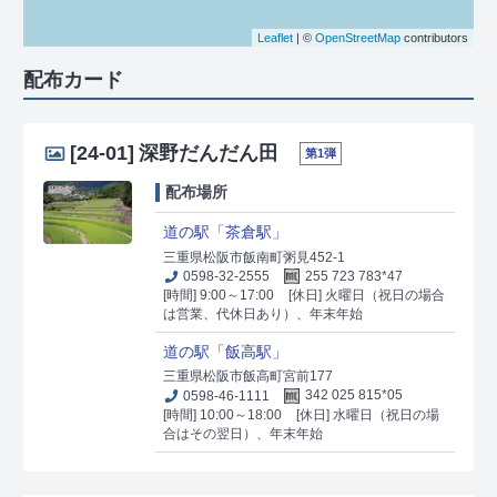
Leaflet
| ©
OpenStreetMap
contributors
配布カード
[24-01]
深野だんだん田
第1弾
配布場所
道の駅「茶倉駅」
三重県松阪市飯南町粥見452-1
0598-32-2555
255 723 783*47
[時間] 9:00～17:00
[休日] 火曜日（祝日の場合
は営業、代休日あり）、年末年始
道の駅「飯高駅」
三重県松阪市飯高町宮前177
0598-46-1111
342 025 815*05
[時間] 10:00～18:00
[休日] 水曜日（祝日の場
合はその翌日）、年末年始