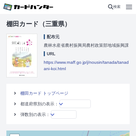
検索
棚田カード（三重県）
配布元
農林水産省農村振興局農村政策部地域振興課
URL
https://www.maff.go.jp/j/nousin/tanada/tanad
ani-koi.html
棚田カード トップページ
都道府県別の表示：
弾数別の表示：