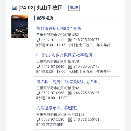
[24-02]
丸山千枚田
第1弾
配布場所
熊野市役所紀和総合支所
三重県熊野市紀和町板屋82
0597-97-1112
246 725 696*77
[時間] 8:30～17:15
[休日] 土日祝日、年末年始
(一財)ふるさと振興公社事務所
三重県熊野市紀和町板屋78
0597-97-0640
246 725 672*75
[時間] 8:30～18:00
[休日] 土日祝日、年末年始
道の駅「熊野・板屋九郎兵衛の里」
三重県熊野市紀和町板屋82
0597-97-0968
246 725 696*26
[時間] 10:00～17:00
入鹿温泉ホテル瀞流荘
三重県熊野市紀和町小川口158
0597-97-1180
246 723 156*61
[時間] 営業時間中