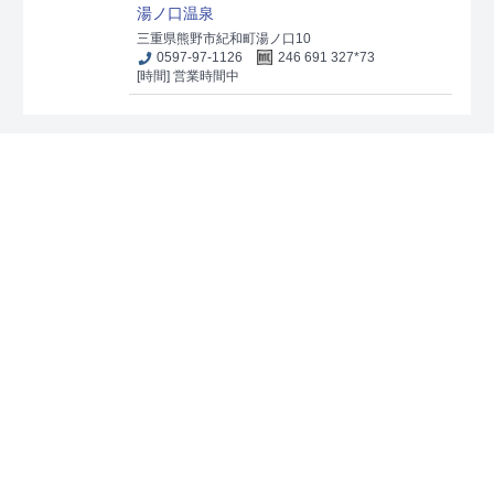
湯ノ口温泉
三重県熊野市紀和町湯ノ口10
0597-97-1126
246 691 327*73
[時間] 営業時間中
[24-03]
坂本棚田
第2弾
配布場所
亀山市産業環境部農林振興課
三重県亀山市本丸町577
0595-84-5068
213 384 286*06
[時間] 8:30～17:15
[休日] 土日祝日、年末年始
亀山市観光協会
三重県亀山市関町新所664-2
0595-97-8877
213 347 470*16
[時間] 8:30～16:30
[休日] 月曜日（祝日の場合
はその翌日）、年末年始