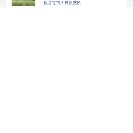
観音寺市大野原支所
香川県観音寺市大野原町大野原1260-1
0875-54-5700
207 890 630*15
[時間] 8:30～17:15
[休日] 土日祝日、年末年始
五郷活性化センター
香川県観音寺市大野原町井関341
207 803 393*35
[休日] 不定休
閉館日はセンターに設置してあるBOXに置
いています。ない場合は大野原支所へ
[37-10]
葛谷
第4弾
配布場所
高松市農林水産課
香川県高松市番丁1丁目8-15
087-839-2422
60 605 686*18
[時間] 8:30～17:15
[休日] 土日祝日、年末年始
西植田土地改良区