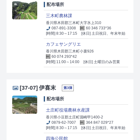
配布場所
三木町農林課
香川県木田郡三木町大字氷上310
087-891-3308
60 346 733*36
[時間] 8:30～17:15
[休日] 土日祝日、年末年始
カフェサングリエ
香川県木田郡三木町小蓑926
60 074 293*42
[時間] 11:00～14:00
[休日] 土曜日のみ営業
[37-07]
伊喜末
第3弾
配布場所
土庄町役場農林水産課
香川県小豆郡土庄町淵崎甲1400-2
0879-62-7007
364 847 029*27
[時間] 8:30～17:15
[休日] 土日祝日、年末年始
四海公民館