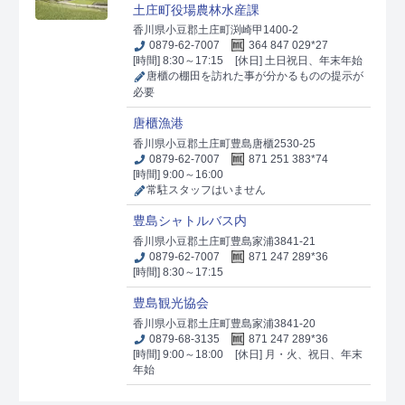
土庄町役場農林水産課
香川県小豆郡土庄町渕崎甲1400-2
0879-62-7007
364 847 029*27
[時間] 8:30～17:15
[休日] 土日祝日、年末年始
唐櫃の棚田を訪れた事が分かるものの提示が
必要
唐櫃漁港
香川県小豆郡土庄町豊島唐櫃2530-25
0879-62-7007
871 251 383*74
[時間] 9:00～16:00
常駐スタッフはいません
豊島シャトルバス内
香川県小豆郡土庄町豊島家浦3841-21
0879-62-7007
871 247 289*36
[時間] 8:30～17:15
豊島観光協会
香川県小豆郡土庄町豊島家浦3841-20
0879-68-3135
871 247 289*36
[時間] 9:00～18:00
[休日] 月・火、祝日、年末
年始