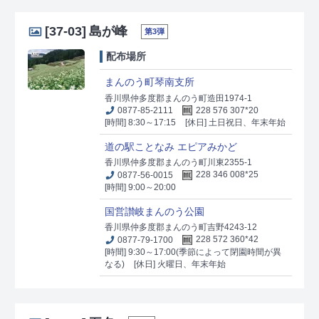
[37-03]
島が峰
第3弾
配布場所
まんのう町琴南支所
香川県仲多度郡まんのう町造田1974-1
0877-85-2111
228 576 307*20
[時間] 8:30～17:15
[休日] 土日祝日、年末年始
道の駅ことなみ エピアみかど
香川県仲多度郡まんのう町川東2355-1
0877-56-0015
228 346 008*25
[時間] 9:00～20:00
国営讃岐まんのう公園
香川県仲多度郡まんのう町吉野4243-12
0877-79-1700
228 572 360*42
[時間] 9:30～17:00(季節によって閉園時間が異
なる)
[休日] 火曜日、年末年始