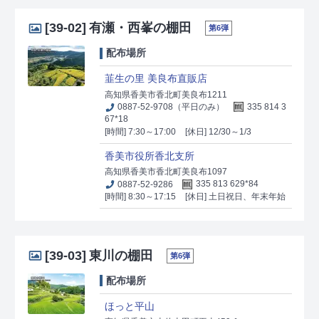
[39-02]
有瀬・西峯の棚田
第6弾
配布場所
韮生の里 美良布直販店
高知県香美市香北町美良布1211
0887-52-9708（平日のみ）
335 814 3
67*18
[時間] 7:30～17:00
[休日] 12/30～1/3
香美市役所香北支所
高知県香美市香北町美良布1097
0887-52-9286
335 813 629*84
[時間] 8:30～17:15
[休日] 土日祝日、年末年始
[39-03]
東川の棚田
第6弾
配布場所
ほっと平山