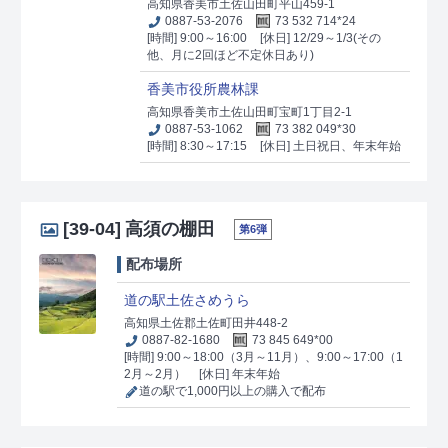
高知県香美市土佐山田町平山459-1
0887-53-2076
73 532 714*24
[時間] 9:00～16:00
[休日] 12/29～1/3(その
他、月に2回ほど不定休日あり)
香美市役所農林課
高知県香美市土佐山田町宝町1丁目2-1
0887-53-1062
73 382 049*30
[時間] 8:30～17:15
[休日] 土日祝日、年末年始
[39-04]
高須の棚田
第6弾
配布場所
道の駅土佐さめうら
高知県土佐郡土佐町田井448-2
0887-82-1680
73 845 649*00
[時間] 9:00～18:00（3月～11月）、9:00～17:00（1
2月～2月）
[休日] 年末年始
道の駅で1,000円以上の購入で配布