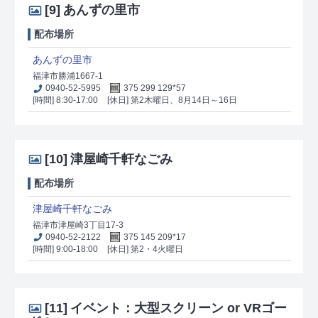
[9]
あんずの里市
配布場所
あんずの里市
福津市勝浦1667-1
0940-52-5995
375 299 129*57
[時間] 8:30-17:00
[休日] 第2木曜日、8月14日～16日
[10]
津屋崎千軒なごみ
配布場所
津屋崎千軒なごみ
福津市津屋崎3丁目17-3
0940-52-2122
375 145 209*17
[時間] 9:00-18:00
[休日] 第2・4火曜日
[11]
イベント：大型スクリーン or VRゴー