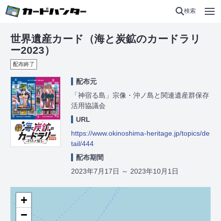
検索
世界遺産カード（海と炭鉱のカードラリ
ー2023）
配布終了
配布元
「神宿る島」宗像・沖ノ島と関連遺産群保存
活用協議会
URL
https://www.okinoshima-heritage.jp/topics/de
tail/444
配布期間
2023年7月17日
～
2023年10月1日
+
−