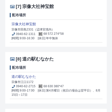
[7]
宗像大社神宝館
配布場所
宗像大社神宝館
宗像市田島2331（辺津宮境内）
0940-62-1311
68 572 274*58
[時間] 9:00-16:30
[休日] 年中無休
[8]
道の駅むなかた
配布場所
道の駅むなかた
宗像市江口1172
0940-62-2715
68 630 380*47
[時間] 9:00-17:00
[休日] 第4月曜日（祝日の場合は翌平日）、8月
15日～17日