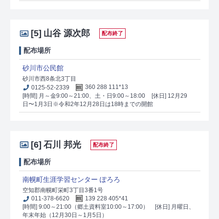
[5]
山谷 源次郎
配布終了
配布場所
砂川市公民館
砂川市西8条北3丁目
0125-52-2339
360 288 111*13
[時間] 月～金9:00～21:00、土・日9:00～18:00
[休日] 12月29
日〜1月3日※令和2年12月28日は18時までの開館
[6]
石川 邦光
配布終了
配布場所
南幌町生涯学習センター ぽろろ
空知郡南幌町栄町3丁目3番1号
011-378-6620
139 228 405*41
[時間] 9:00～21:00（郷土資料室10:00～17:00）
[休日] 月曜日、
年末年始（12月30日～1月5日）