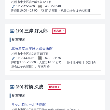
札幌市中央区宮の森4条12丁目
011-642-5709
9 486 270*48
[時間] 10:00～17:00
[休日] 月曜日（祝日の場合はその翌日）
[19]
三岸 好太郎
配布終了
配布場所
北海道立三岸好太郎美術館
札幌市中央区北2条西15丁目
011-644-8901
9 520 101*75
[時間] 9:30〜17:00（入館は16:30まで）
[休日] 月曜日（祝日の
場合はその翌日）、年末年始
[20]
村橋 久成
配布終了
配布場所
サッポロビール博物館
札幌市東区北7条東9丁目サッポロガーデンパーク内