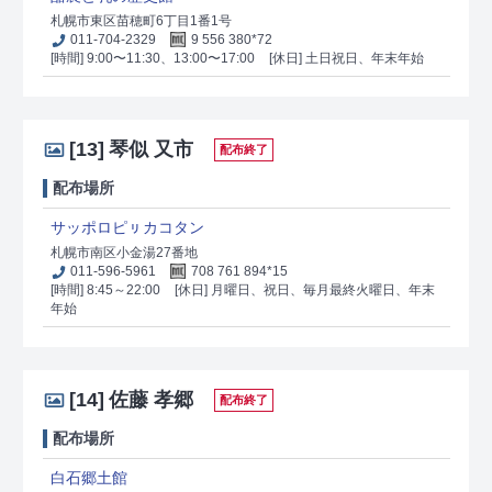
札幌市東区苗穂町6丁目1番1号
011-704-2329
9 556 380*72
[時間] 9:00〜11:30、13:00〜17:00
[休日] 土日祝日、年末年始
[13]
琴似 又市
配布終了
配布場所
サッポロピㇼカコタン
札幌市南区小金湯27番地
011-596-5961
708 761 894*15
[時間] 8:45～22:00
[休日] 月曜日、祝日、毎月最終火曜日、年末
年始
[14]
佐藤 孝郷
配布終了
配布場所
白石郷土館