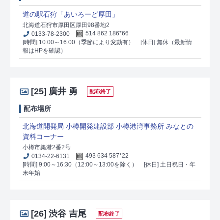
道の駅石狩「あいろーど厚田」
北海道石狩市厚田区厚田98番地2
0133-78-2300
514 862 186*66
[時間] 10:00～16:00（季節により変動有）
[休日] 無休（最新情
報はHPを確認）
[25]
廣井 勇
配布終了
配布場所
北海道開発局 小樽開発建設部 小樽港湾事務所 みなとの
資料コーナー
小樽市築港2番2号
0134-22-6131
493 634 587*22
[時間] 9:00～16:30（12:00～13:00を除く）
[休日] 土日祝日・年
末年始
[26]
渋谷 吉尾
配布終了