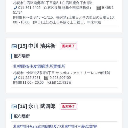
札幌市白石区南郷通1丁目南8-1 白石区複合庁舎1階
011-861-2405（白石区役所 総務企画課庶務係）
9 468 1
51*24
[時間] 月〜金 8:45〜17:15、毎月第2土曜日とその翌日の日曜日10:
00〜16:00
[休日] 上記の土日を除く土日祝日、年末年始
[15]
中川 清兵衛
配布終了
配布場所
札幌開拓使麦酒醸造所賣捌所
札幌市中央区北2条東4丁目 サッポロファクトリー レンガ館1階
011-252-8231
9 523 506*00
[時間] 11:00～20:00
[休日] 12月31日
[16]
永山 武四郎
配布終了
配布場所
札幌市旧永山武四郎邸及び札幌市旧三菱鉱業寮