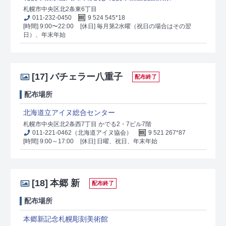
札幌市中央区北2条東6丁目
011-232-0450
9 524 545*18
[時間] 9:00〜22:00
[休日] 毎月第2水曜（祝日の場合はその翌
日）、年末年始
[17]
バチェラー八重子
配布終了
配布場所
北海道立アイヌ総合センター
札幌市中央区北2条西7丁目 かでる2・7ビル7階
011-221-0462（北海道アイヌ協会）
9 521 267*87
[時間] 9:00～17:00
[休日] 日曜、祝日、年末年始
[18]
本郷 新
配布終了
配布場所
本郷新記念札幌彫刻美術館