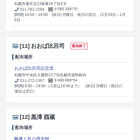
札幌市東区北13条東16丁目2-6
011-782-2294
9 585 349*70
[時間] 10:00～16:00
[休日] 月曜日、祝日の翌日、12月29日～1月
5日
[11]
おおば比呂司
配布終了
配布場所
おおば比呂司記念室
札幌市中央区大通西13丁目札幌市資料館内
011-272-1367
9 490 688*54
[時間] 9:00～19:00（入室は18:40まで）
[休日] 月曜日（祝日の
場合は翌日）
[12]
黒澤 酉蔵
配布場所
酪農と乳の歴史館