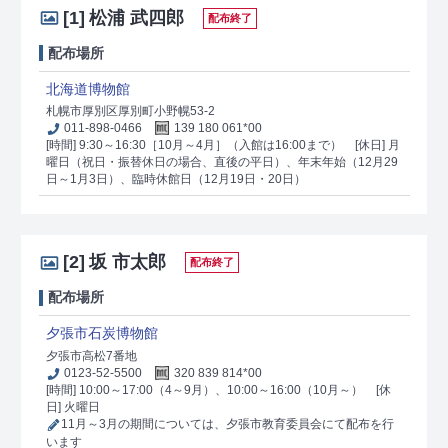
[1]
松浦 武四郎
配布終了
配布場所
北海道博物館
札幌市厚別区厚別町小野幌53-2
011-898-0466
139 180 061*00
[時間] 9:30～16:30［10月～4月］（入館は16:00まで）
[休日] 月
曜日（祝日・振替休日の場合、直後の平日）、年末年始（12月29
日～1月3日）、臨時休館日（12月19日・20日）
[2]
坂 市太郎
配布終了
配布場所
夕張市石炭博物館
夕張市高松7番地
0123-52-5500
320 839 814*00
[時間] 10:00～17:00（4～9月）、10:00～16:00（10月～）
[休
日] 火曜日
11月～3月の期間については、夕張市教育委員会にて配布を行
います