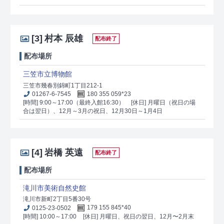
[3]
村本 辰雄
配布終了
配布場所
三笠市立博物館
三笠市幾春別錦町1丁目212-1
01267-6-7545
180 355 059*23
[時間] 9:00～17:00（最終入館16:30）
[休日] 月曜日（祝日の場
合は翌日）、12月～3月の祝日、12月30日～1月4日
[4]
岩橋 英遠
配布終了
配布場所
滝川市美術自然史館
滝川市新町2丁目5番30号
0125-23-0502
179 155 845*40
[時間] 10:00～17:00
[休日] 月曜日、祝日の翌日、12月〜2月末