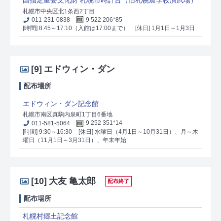
国指定重要文化財 札幌市時計台（旧札幌農学校演武場）
札幌市中央区北1条西2丁目
011-231-0838
9 522 206*85
[時間] 8:45～17:10（入館は17:00まで）
[休日] 1月1日～1月3日
[9]
エドウィン・ダン
配布場所
エドウィン・ダン記念館
札幌市南区真駒内泉町1丁目6番地
011-581-5064
9 252 351*14
[時間] 9:30～16:30
[休日] 水曜日（4月1日～10月31日）、月～木
曜日（11月1日～3月31日）、年末年始
[10]
大友 亀太郎
配布終了
配布場所
札幌村郷土記念館