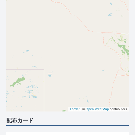
Leaflet
| ©
OpenStreetMap
contributors
配布カード