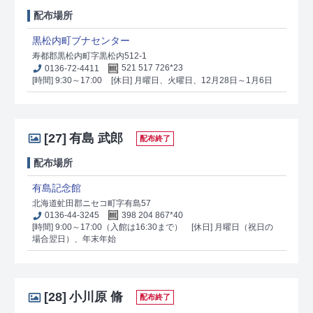
配布場所
黒松内町ブナセンター
寿都郡黒松内町字黒松内512-1
0136-72-4411
521 517 726*23
[時間] 9:30～17:00
[休日] 月曜日、火曜日、12月28日～1月6日
[27]
有島 武郎
配布終了
配布場所
有島記念館
北海道虻田郡ニセコ町字有島57
0136-44-3245
398 204 867*40
[時間] 9:00～17:00（入館は16:30まで）
[休日] 月曜日（祝日の
場合翌日）、年末年始
[28]
小川原 脩
配布終了