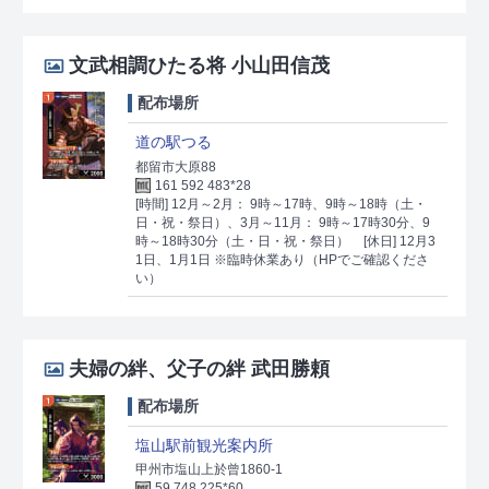
文武相調ひたる将 小山田信茂
配布場所
道の駅つる
都留市大原88
161 592 483*28
[時間] 12月～2月： 9時～17時、9時～18時（土・
日・祝・祭日）、3月～11月： 9時～17時30分、9
時～18時30分（土・日・祝・祭日）
[休日] 12月3
1日、1月1日 ※臨時休業あり（HPでご確認くださ
い）
夫婦の絆、父子の絆 武田勝頼
配布場所
塩山駅前観光案内所
甲州市塩山上於曾1860-1
59 748 225*60