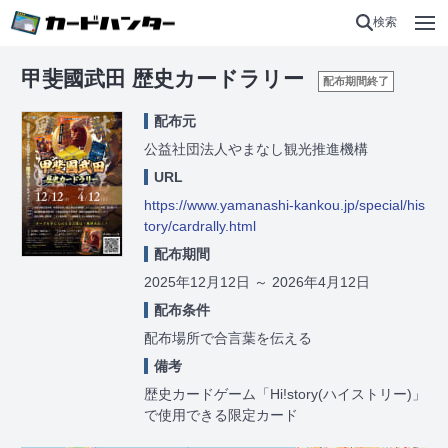
検索
甲斐國武田 歴史カードラリー
配布期間終了
配布元
公益社団法人やまなし観光推進機構
URL
https://www.yamanashi-kankou.jp/special/his
tory/cardrally.html
配布期間
2025年12月12日
～
2026年4月12日
配布条件
配布場所で合言葉を伝える
備考
歴史カードゲーム「Hi!story(ハイストリー)」
で使用できる限定カード