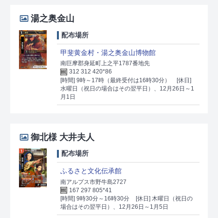
湯之奥金山
配布場所
甲斐黄金村・湯之奥金山博物館
南巨摩郡身延町上之平1787番地先
312 312 420*86
[時間] 9時～17時（最終受付は16時30分）
[休日]
水曜日（祝日の場合はその翌平日）、12月26日～1
月1日
御北様 大井夫人
配布場所
ふるさと文化伝承館
南アルプス市野牛島2727
167 297 805*41
[時間] 9時30分～16時30分
[休日] 木曜日（祝日の
場合はその翌平日）、12月26日～1月5日