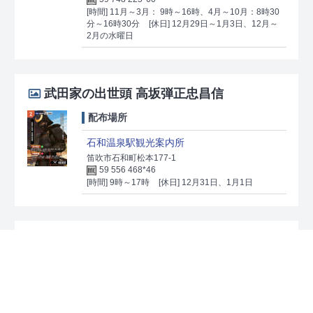
[時間] 11月～3月： 9時～16時、4月～10月：8時30
分～16時30分
[休日] 12月29日～1月3日、12月～
2月の水曜日
武田家の出世頭 高坂弾正忠昌信
配布場所
石和温泉駅観光案内所
笛吹市石和町松本177-1
59 556 468*46
[時間] 9時～17時
[休日] 12月31日、1月1日
日本に隠れなき弓取り 武田勝頼
配布場所
韮崎市地域情報発信センター
韮崎市若宮1-2-50 韮崎市民交流センターニコリ1階