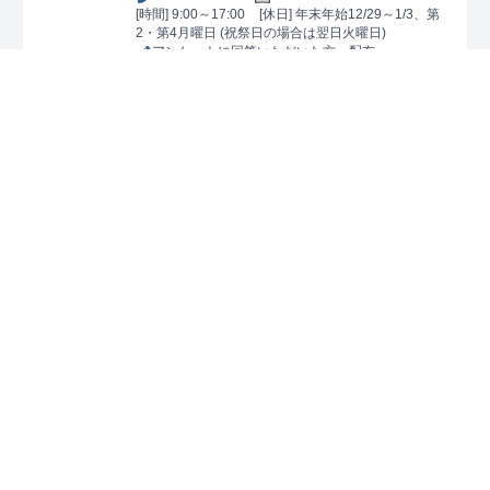
[時間] 9:00～17:00
[休日] 年末年始12/29～1/3、第
2・第4月曜日 (祝祭日の場合は翌日火曜日)
アンケートに回答いただいた方へ配布
[No.0154]
所沢航空記念公園
第6弾
配布場所
所沢航空記念公園管理事務所
埼玉県所沢市並木1-13
04-2998-4388
5 462 065*18
[時間] 8:30～17:00
[休日] 休園日
バーチャルさいたまの公園にてロゲットカード
を取得後、スクショ画面をご提示で配布
先着1
000枚まで、それ以降は有料販売を予定
[No.0155]
加須はなさき公園
第6弾
配布場所