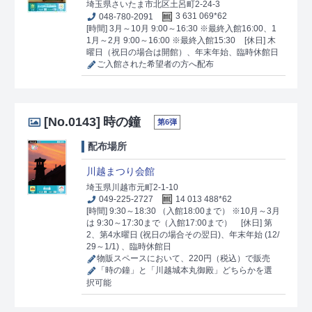
埼玉県さいたま市北区土呂町2-24-3
048-780-2091
3 631 069*62
[時間] 3月～10月 9:00～16:30 ※最終入館16:00、1
1月～2月 9:00～16:00 ※最終入館15:30
[休日] 木
曜日（祝日の場合は開館）、年末年始、臨時休館日
ご入館された希望者の方へ配布
[No.0143]
時の鐘
第6弾
配布場所
川越まつり会館
埼玉県川越市元町2-1-10
049-225-2727
14 013 488*62
[時間] 9:30～18:30 （入館18:00まで） ※10月～3月
は 9:30～17:30まで（入館17:00まで）
[休日] 第
2、第4水曜日 (祝日の場合その翌日)、年末年始 (12/
29～1/1) 、臨時休館日
物販スペースにおいて、220円（税込）で販売
「時の鐘」と「川越城本丸御殿」どちらかを選
択可能