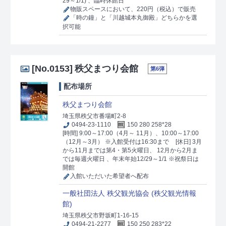
29～1/1) 、臨時休館日
物販スペースにおいて、220円（税込）で販売
「時の鐘」と「川越城本丸御殿」どちらかを選
択可能
[No.0153]
秩父まつり会館
第6弾
配布場所
秩父まつり会館
埼玉県秩父市番場町2-8
0494-23-1110
150 280 258*28
[時間] 9:00～17:00（4月～ 11月）、10:00～17:00
（12月～3月） ※入館受付は16:30まで
[休日] 3月
から11月までは第4・第5火曜日、 12月から2月ま
では毎週火曜日 、年末年始12/29～1/1 ※祝祭日は
開館
入館いただいた希望者へ配布
一般社団法人 秩父観光協会 (秩父観光情報
館)
埼玉県秩父市野坂町1-16-15
0494-21-2277
150 250 283*22