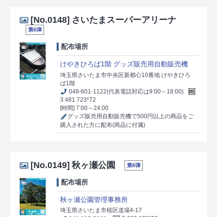
[No.0148]
さいたまスーパーアリーナ
第6弾
配布場所
けやきひろば1階 グッズ販売用自動販売機
埼玉県さいたま市中央区新都心10番地 けやきひろ
ば1階
048-601-1122(代表電話対応は9:00～18:00)
3 481 723*72
[時間] 7:00～24:00
グッズ販売用自動販売機で500円以上の商品をご
購入された方に配布(商品に付属)
[No.0149]
秋ヶ瀬公園
第6弾
配布場所
秋ヶ瀬公園管理事務所
埼玉県さいたま市桜区道場4-17