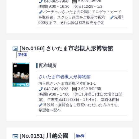
048-865-7966
5 688 135*26
[時間] 9:00～16:30
[休日] 12/29～1/3
バーチャルさいたまの公園にてロゲットカード
を取得後、スクショ画面をご提示で配布
先着1
000枚まで、それ以降は有料販売を予定
[No.0150]
さいたま市岩槻人形博物館
第6弾
配布場所
さいたま市岩槻人形博物館
埼玉県さいたま市岩槻区本町6-1-1
048-749-0222
3 699 641*35
[時間] 9:00～17:00
[休日] 月曜日(休日の場合は開
館)、年末年始(12月28日～1月4日) 、臨時休館日
常設展・展覧会をご観覧いただいた方のうち、
希望者へ配布
[No.0151]
川越公園
第6弾