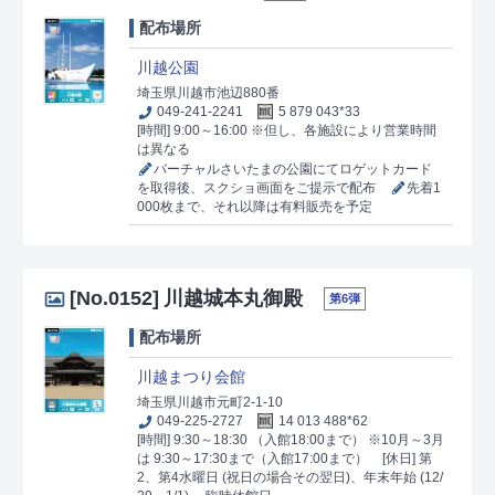
配布場所
川越公園
埼玉県川越市池辺880番
049-241-2241
5 879 043*33
[時間] 9:00～16:00 ※但し、各施設により営業時間
は異なる
バーチャルさいたまの公園にてロゲットカード
を取得後、スクショ画面をご提示で配布
先着1
000枚まで、それ以降は有料販売を予定
[No.0152]
川越城本丸御殿
第6弾
配布場所
川越まつり会館
埼玉県川越市元町2-1-10
049-225-2727
14 013 488*62
[時間] 9:30～18:30 （入館18:00まで） ※10月～3月
は 9:30～17:30まで（入館17:00まで）
[休日] 第
2、第4水曜日 (祝日の場合その翌日)、年末年始 (12/