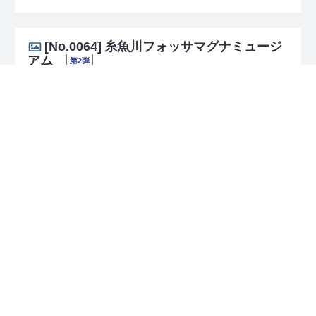
[No.0064]
糸魚川フォッサマグナミュージ
アム
第2弾
配布場所
糸魚川フォッサマグナミュージアム
新潟県糸魚川市大字一ノ宮1313
025-553-1880
314 374 655*87
[時間] 9:00～16:30
入館料（～700円）をお支払いいただいた方、又
はミュージアムショップを利用（600円以上）され
た方で、希望者に配布（いずれも当日のみ有効・お
一人様1日1枚）※ただし、入館料を支払いいただい
た方に同伴する未就学児（小学生未満）が配布を希
望するときは、入館料を支払いいただいた方１名に
つき、未就学児に1枚配布。
出典：
株式会社ニシムラ精密地形模型
「マップコード」および「MAPCODE」は(株)デンソーの登録商標です。