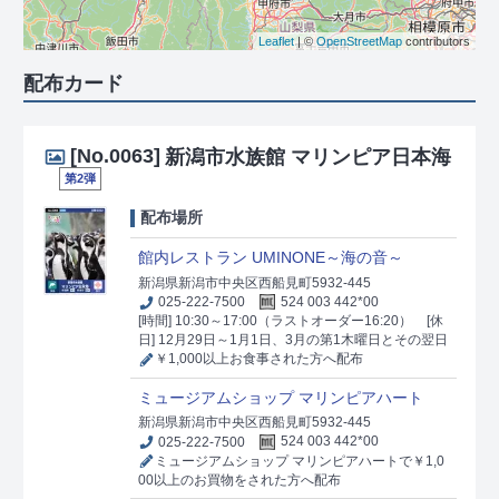
Leaflet
| ©
OpenStreetMap
contributors
配布カード
[No.0063]
新潟市水族館 マリンピア日本海
第2弾
配布場所
館内レストラン UMINONE～海の音～
新潟県新潟市中央区西船見町5932-445
025-222-7500
524 003 442*00
[時間] 10:30～17:00（ラストオーダー16:20）
[休
日] 12月29日～1月1日、3月の第1木曜日とその翌日
￥1,000以上お食事された方へ配布
ミュージアムショップ マリンピアハート
新潟県新潟市中央区西船見町5932-445
025-222-7500
524 003 442*00
ミュージアムショップ マリンピアハートで￥1,0
00以上のお買物をされた方へ配布